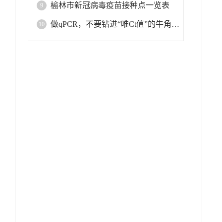
榆林市新冠病毒疫苗接种点一览表
9
做qPCR，不要钻进“唯Ct值”的牛角尖！
10