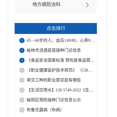
地方病防治科
点击排行
45—60岁的人，血压149/80，心率99，正常吗？
1
榆林市流感疫苗接种门诊信息
2
《食品安全国家标准 预包装食品营养标签通则》（GB 28050-2025）的重点修订内容解读
3
《职业健康监护技术规范》 （GBZ 188—2025）
4
常见工种的职业禁忌症有哪些
5
【生活饮用水】GB 5749-2022《生活饮用水卫生标准》标准解读！
6
榆阳区预防接种门诊信息公示
7
布鲁氏菌病（布病）
8