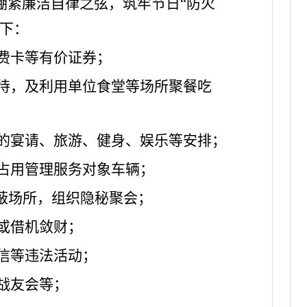
绷紧廉洁自律之弦，筑牢节日
“防火
下：
费卡等有价证券；
待，及利用单位食堂等场所聚餐吃
的宴请、旅游、健身、娱乐等安排；
占用管理服务对象车辆；
隐蔽场所，组织隐秘聚会；
或借机敛财；
信等违法活动；
战友会等；