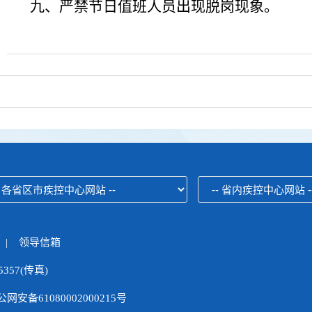
九、严禁节日值班人员出现脱岗现象。
|
领导信箱
357(传真)
网安备61080002000215号