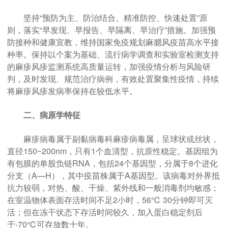
坚持“预防为主、防治结合、精准防控、快速处置”原
则，落实“早发现、早报告、早隔离、早治疗”措施。加强预
防接种和健康宣教，维持国家免疫规划麻腮风疫苗高水平接
种率。保持以个案为基础、流行病学调查和实验室检测支持
的麻疹风疹监测系统高质量运转，加强疫情分析与风险研
判，及时发现、规范治疗病例，有效处置聚集性疫情，持续
将麻疹风疹发病率保持在较低水平。
二、病原学特征
麻疹病毒属于副黏病毒科麻疹病毒属，呈球状或丝状，
直径150~200nm，只有1个血清型，抗原性稳定。基因组为
有包膜的单股负链RNA，包括24个基因型，分属于8个进化
分支（A—H），其中疫苗株属于A基因型。该病毒对外界抵
抗力较弱，对热、酸、干燥、紫外线和一般消毒剂均敏感；
在室温物体表面存活时间不足2小时，56℃ 30分钟即可灭
活；但在冻干状态下存活时间较久，加入蛋白稳定剂后
于-70℃可存放数十年。