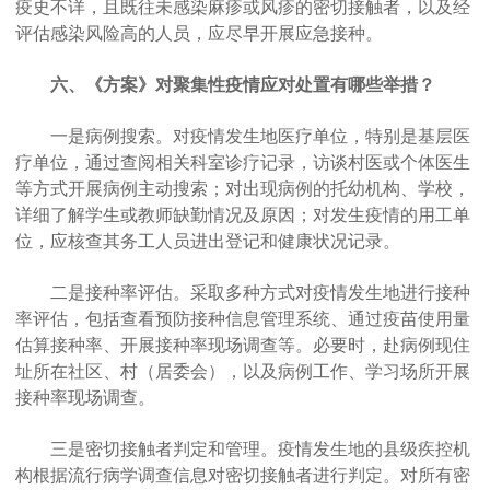
疫史不详，且既往未感染麻疹或风疹的密切接触者，以及经
评估感染风险高的人员，应尽早开展应急接种。
六、《方案》对聚集性疫情应对处置有哪些举措？
一是病例搜索。对疫情发生地医疗单位，特别是基层医
疗单位，通过查阅相关科室诊疗记录，访谈村医或个体医生
等方式开展病例主动搜索；对出现病例的托幼机构、学校，
详细了解学生或教师缺勤情况及原因；对发生疫情的用工单
位，应核查其务工人员进出登记和健康状况记录。
二是接种率评估。采取多种方式对疫情发生地进行接种
率评估，包括查看预防接种信息管理系统、通过疫苗使用量
估算接种率、开展接种率现场调查等。必要时，赴病例现住
址所在社区、村（居委会），以及病例工作、学习场所开展
接种率现场调查。
三是密切接触者判定和管理。疫情发生地的县级疾控机
构根据流行病学调查信息对密切接触者进行判定。对所有密