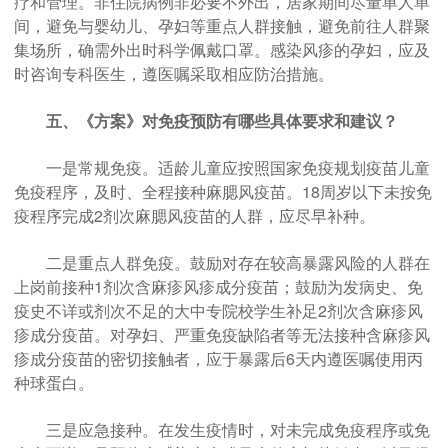
疗和管理。非住院病例非必要不外出，居家期间尽量单人单
间，避免与婴幼儿、孕妇等重点人群接触，避免前往人群聚
集场所，确需外出时科学佩戴口罩。感染风疹的孕妇，应及
时咨询专科医生，遵医嘱采取相应防治措施。
五、《方案》对免疫预防有哪些具体要求和建议？
一是常规免疫。适龄儿童应按照国家免疫规划疫苗儿童
免疫程序，及时、全程接种麻腮风疫苗。18周岁以下未按免
疫程序完成2剂次麻腮风疫苗的人群，应尽早补种。
二是重点人群免疫。鼓励对存在较高暴露风险的人群在
上岗前接种1剂次含麻疹风疹成分疫苗；鼓励为发病史、免
疫史不详或剂次不足的大中专院校学生补足2剂次含麻疹风
疹成分疫苗。对孕妇、严重免疫缺陷者等无法接种含麻疹风
疹成分疫苗的密切接触者，应于暴露后6天内遵医嘱使用丙
种球蛋白。
三是应急接种。在发生疫情时，对未完成免疫程序或免