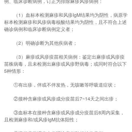
例、临床诊断病例，订正为排除麻疹风疹病例：
（1）血标本检测麻疹和风疹IgM结果均为阴性，病原学
标本检测麻疹和风疹病毒核酸结果均为阴性，且不符合上述
确诊病例和临床诊断病例定义者；
（2）明确诊断为其他疾病者；
（3）麻疹或风疹疫苗相关病例：鉴定出麻疹或风疹疫
苗株病毒，且未检测出麻疹或风疹野病毒；或同时符合以下
5种情形：
①有出疹，伴或不伴发热，无咳嗽等呼吸道症状；
②接种含麻疹或风疹成分疫苗后7~14天之间出疹；
③血标本在接种含麻疹或风疹成分疫苗后8周内采集，
且检测麻疹和/或风疹IgM抗体阳性；