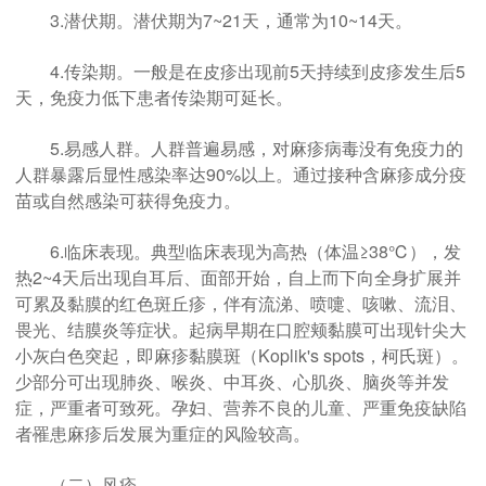
3.潜伏期。潜伏期为7~21天，通常为10~14天。
4.传染期。一般是在皮疹出现前5天持续到皮疹发生后5
天，免疫力低下患者传染期可延长。
5.易感人群。人群普遍易感，对麻疹病毒没有免疫力的
人群暴露后显性感染率达90%以上。通过接种含麻疹成分疫
苗或自然感染可获得免疫力。
6.临床表现。典型临床表现为高热（体温≥38℃），发
热2~4天后出现自耳后、面部开始，自上而下向全身扩展并
可累及黏膜的红色斑丘疹，伴有流涕、喷嚏、咳嗽、流泪、
畏光、结膜炎等症状。起病早期在口腔颊黏膜可出现针尖大
小灰白色突起，即麻疹黏膜斑（Koplik's spots，柯氏斑）。
少部分可出现肺炎、喉炎、中耳炎、心肌炎、脑炎等并发
症，严重者可致死。孕妇、营养不良的儿童、严重免疫缺陷
者罹患麻疹后发展为重症的风险较高。
（二）风疹。