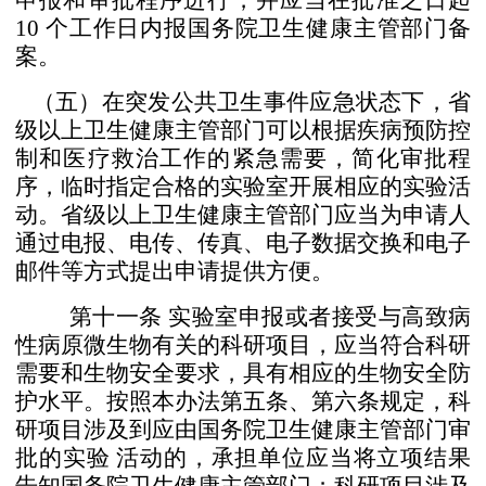
申报和审批程序进行，并应当在批准之
日起
10
个工作日内报国务院卫生健康主管部门备
案。
（五）在突发公共卫生事件应急状态下，省
级以上卫生
健康主管部门可以根据疾病预防控
制和医疗救治工作的紧
急需要，简化审批程
序，临时指定合格的实验室开展相应的
实验活
动。
省级以上卫生健康主管部门应当为申请人
通过电报、电
传、传真、电子数据交换和电子
邮件等方式提出申请提供方
便。
第十一条
实验室申报或者接受与高致病
性病原微生物
有关的科研项目，应当符合科研
需要和生物安全要求，具有
相应的生物安全防
护水平。按照本办法第五条、第六条规定，
科
研项目涉及到应由国务院卫生健康主管部门审
批的实验
活动的，承担单位应当将立项结果